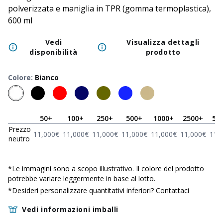
polverizzata e maniglia in TPR (gomma termoplastica),
600 ml
Vedi
Visualizza dettagli
disponibilità
prodotto
Colore
:
Bianco
50
+
100
+
250
+
500
+
1000
+
2500
+
50
Prezzo
11,000
€
11,000
€
11,000
€
11,000
€
11,000
€
11,000
€
11,
neutro
*
Le immagini sono a scopo illustrativo. Il colore del prodotto
potrebbe variare leggermente in base al lotto.
*Desideri personalizzare quantitativi inferiori?
Contattaci
Vedi informazioni imballi