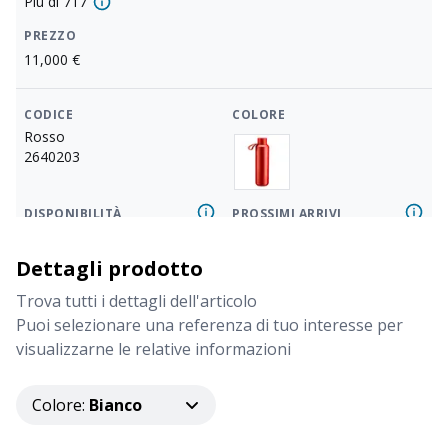
Più di
717
PREZZO
11,000
€
CODICE
COLORE
Rosso
2640203
DISPONIBILITÀ
PROSSIMI ARRIVI
660
Dettagli prodotto
PREZZO
11,000
€
Trova tutti i dettagli dell'articolo
Puoi selezionare una referenza di tuo interesse per
visualizzarne le relative informazioni
CODICE
COLORE
Blu
2640205
Colore
:
Bianco