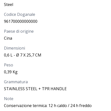
Steel
DISPONIBILITÀ
PROSSIMI ARRIVI
Più di
717
Codice Doganale
961700000000000
PREZZO
11,000
€
Paese di origine
Cina
CODICE
COLORE
Verde scuro
Dimensioni
2640264
0,6 L - Ø 7 X 25,7 CM
Peso
DISPONIBILITÀ
PROSSIMI ARRIVI
Richiedi
0,39 Kg
PREZZO
Grammatura
11,000
€
STAINLESS STEEL + TPR HANDLE
Note
Conservazione termica: 12 h caldo / 24 h freddo