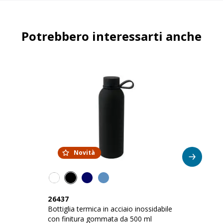
Potrebbero interessarti anche
Novità
26437
2
Bottiglia termica in acciaio inossidabile
Bo
con finitura gommata da 500 ml
50