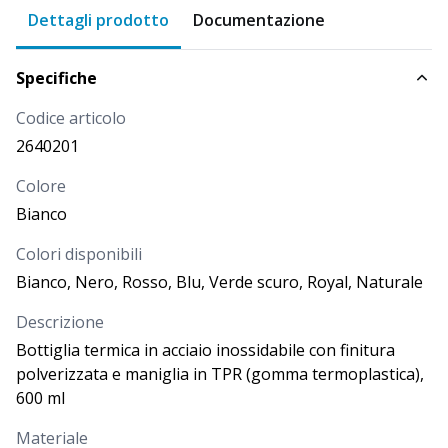
DISPONIBILITÀ
PROSSIMI ARRIVI
Dettagli prodotto
Documentazione
Più di
717
PREZZO
Specifiche
11,000
€
Codice articolo
CODICE
COLORE
2640201
Royal
2640210
Colore
Bianco
DISPONIBILITÀ
PROSSIMI ARRIVI
Colori disponibili
11
Bianco, Nero, Rosso, Blu, Verde scuro, Royal, Naturale
PREZZO
11,000
€
Descrizione
Bottiglia termica in acciaio inossidabile con finitura
polverizzata e maniglia in TPR (gomma termoplastica),
CODICE
COLORE
600 ml
Naturale
2640222
Materiale