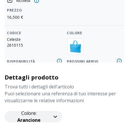
Richiedi
PREZZO
16,500
€
CODICE
COLORE
Celeste
2610115
DISPONIBILITÀ
PROSSIMI ARRIVI
Richiedi
Dettagli prodotto
PREZZO
16,500
€
Trova tutti i dettagli dell'articolo
Puoi selezionare una referenza di tuo interesse per
visualizzarne le relative informazioni
CODICE
COLORE
Verde prato
Colore
:
2610191
Arancione