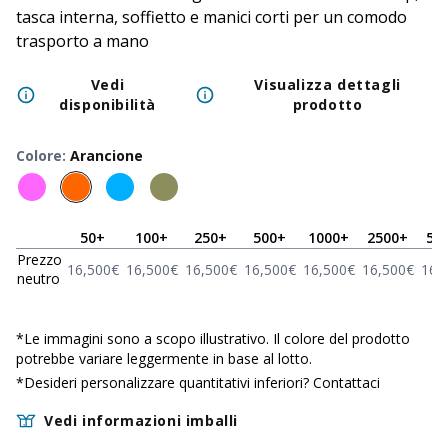
tasca interna, soffietto e manici corti per un comodo
trasporto a mano
Vedi
Visualizza dettagli
disponibilità
prodotto
Colore
:
Arancione
50
+
100
+
250
+
500
+
1000
+
2500
+
50
Prezzo
16,500
€
16,500
€
16,500
€
16,500
€
16,500
€
16,500
€
16,
neutro
*
Le immagini sono a scopo illustrativo. Il colore del prodotto
potrebbe variare leggermente in base al lotto.
*Desideri personalizzare quantitativi inferiori?
Contattaci
Vedi informazioni imballi