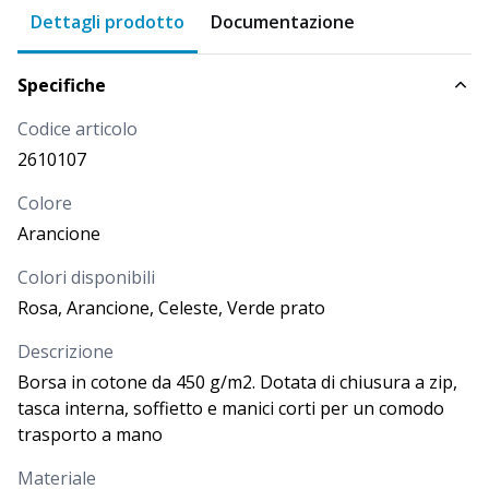
DISPONIBILITÀ
PROSSIMI ARRIVI
Dettagli prodotto
Documentazione
Più di
478
PREZZO
Specifiche
16,500
€
Codice articolo
2610107
Colore
Arancione
Colori disponibili
Rosa, Arancione, Celeste, Verde prato
Descrizione
Borsa in cotone da 450 g/m2. Dotata di chiusura a zip,
tasca interna, soffietto e manici corti per un comodo
trasporto a mano
Materiale