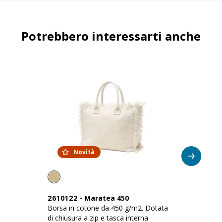
Potrebbero interessarti anche
Novità
2610122
-
Maratea 450
2
Borsa in cotone da 450 g/m2. Dotata
Ma
di chiusura a zip e tasca interna
Do