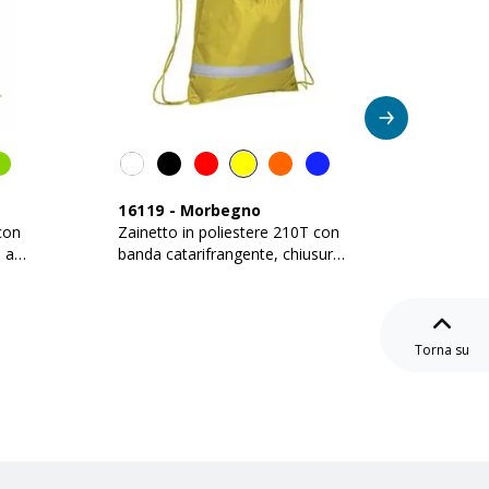
No
16119
-
Morbegno
26110
con
Zainetto in poliestere 210T con
Zainett
a a
banda catarifrangente, chiusura
ricicla
a strozzo
doppi c
Torna su