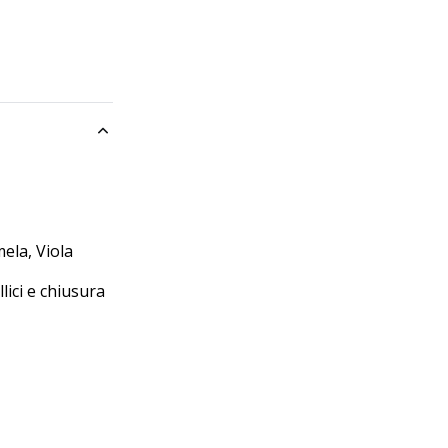
di
9.287
mela, Viola
lici e chiusura