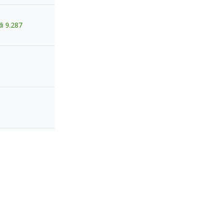
di
9.287
di
9.287