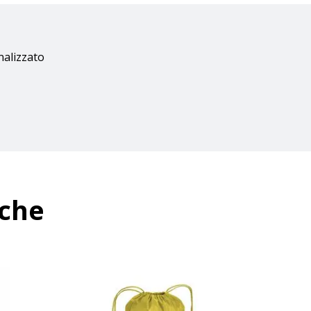
nalizzato
nche