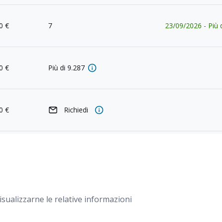
0
€
7
23/09/2026
-
Più 
0
€
Più di
9.287
0
€
Richiedi
0
€
74
23/09/2026
-
Più 
0
€
Più di
9.287
sualizzarne le relative informazioni