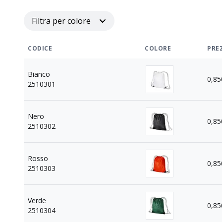
Filtra per colore
CODICE
COLORE
PRE
Bianco
0,85
2510301
Nero
0,85
2510302
Rosso
0,85
2510303
Verde
0,85
2510304