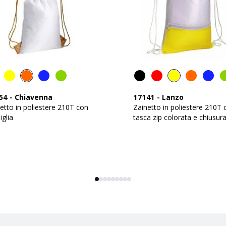
54
-
Chiavenna
17141
-
Lanzo
etto in poliestere 210T con
Zainetto in poliestere 210T 
glia
tasca zip colorata e chiusur
strozzo