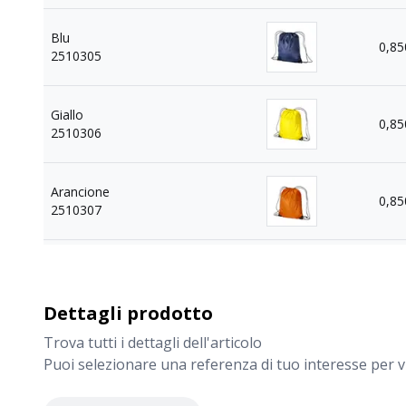
Blu
0,85
2510305
Giallo
0,85
2510306
Arancione
0,85
2510307
Royal
0,85
2510310
Dettagli prodotto
Trova tutti i dettagli dell'articolo
Rosa
0,85
Puoi selezionare una referenza di tuo interesse per vi
2510312