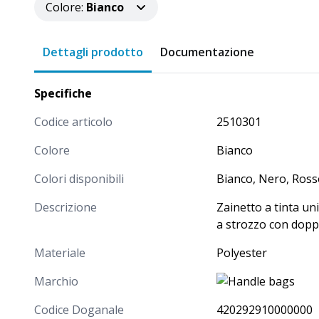
Colore
:
Bianco
Celeste
0,85
2510315
Dettagli prodotto
Documentazione
Viola
0,85
2510319
Specifiche
Codice articolo
2510301
Verde mela
0,85
2510344
Colore
Bianco
Colori disponibili
Bianco, Nero, Rosso
Descrizione
Zainetto a tinta uni
a strozzo con doppi
Materiale
Polyester
Marchio
Codice Doganale
420292910000000