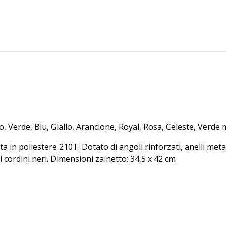
0
€
Richiedi
23/09/2026
-
Più 
0
€
Più di
9.287
0
€
1
, Verde, Blu, Giallo, Arancione, Royal, Rosa, Celeste, Verde 
ta in poliestere 210T. Dotato di angoli rinforzati, anelli metal
 cordini neri. Dimensioni zainetto: 34,5 x 42 cm