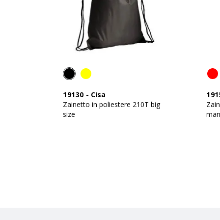
19130
-
Cisa
191
Zainetto in poliestere 210T big
Zain
size
mani