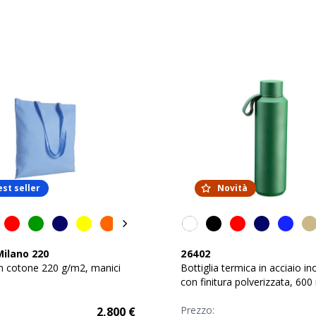
est seller
Novità
Milano 220
26402
n cotone 220 g/m2, manici
Bottiglia termica in acciaio in
con finitura polverizzata, 600
Prezzo:
2,800
€