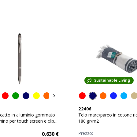
Sustainable Living
22406
catto in alluminio gommato
Telo mare/pareo in cotone ric
no per touch screen e clip in
180 gr/m2
Prezzo:
0,630
€