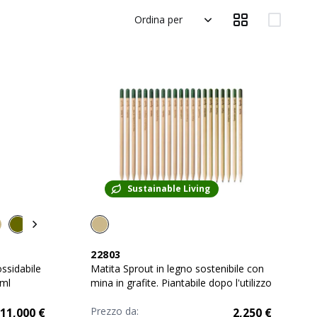
Ordina per
Sustainable Living
22803
ossidabile
Matita Sprout in legno sostenibile con
 ml
mina in grafite. Piantabile dopo l'utilizzo
Prezzo da:
11,000
€
2,250
€