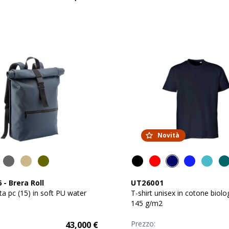
Novità
6
-
Brera Roll
UT26001
ta pc (15) in soft PU water
T-shirt unisex in cotone biolo
145 g/m2
Prezzo:
43,000
€