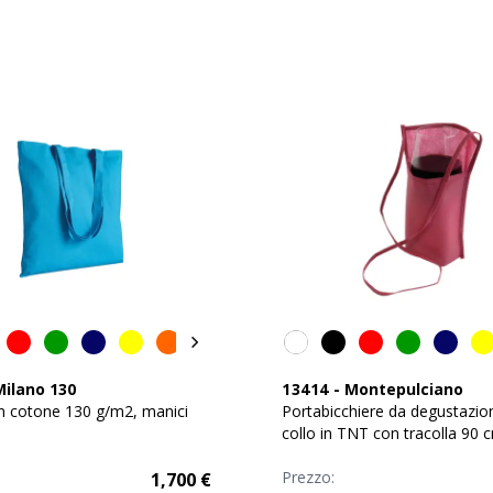
Milano 130
13414
-
Montepulciano
n cotone 130 g/m2, manici
Portabicchiere da degustazio
collo in TNT con tracolla 90 
Prezzo:
1,700
€