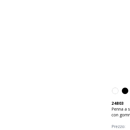
24803
Penna a s
con gommi
metallo
Prezzo: